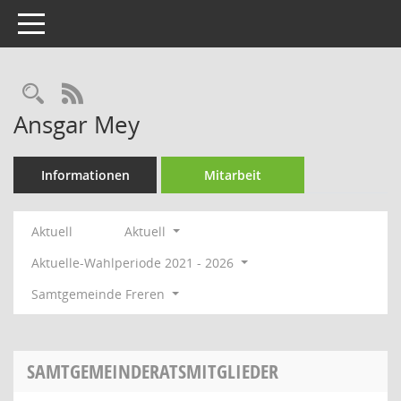
Toggle navigation
Rechercheauswahl
RSS-Feed
Ansgar Mey
Informationen
Mitarbeit
Aktuell
Aktuell
Aktuelle-Wahlperiode 2021 - 2026
Samtgemeinde Freren
SAMTGEMEINDERATSMITGLIEDER