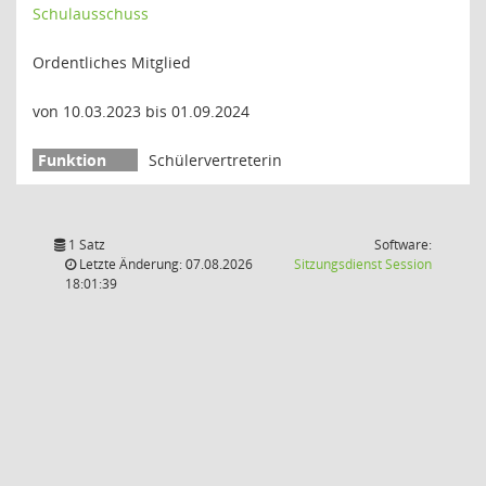
Schulausschuss
Ordentliches Mitglied
von 10.03.2023 bis 01.09.2024
Schülervertreterin
1 Satz
Software:
(Wird in
Letzte Änderung: 07.08.2026
Sitzungsdienst
Session
18:01:39