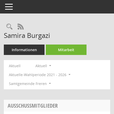
Toggle navigation
Rechercheauswahl
RSS-Feed
Samira Burgazi
Informationen
Mitarbeit
Aktuell
Aktuell
Aktuelle-Wahlperiode 2021 - 2026
Samtgemeinde Freren
AUSSCHUSSMITGLIEDER