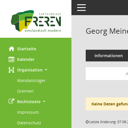
Toggle navigation
Georg Mein
Startseite
Informationen
Kalender
Organisation
A
Mandatsträger
Gremien
Rechtstexte
Keine Daten gefun
Impressum
Letzte Änderung: 07.08.
Datenschutz