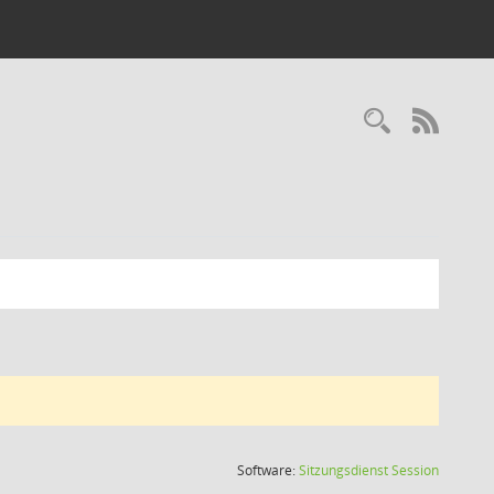
Recherc
RSS-
(Wird in
Software:
Sitzungsdienst
Session