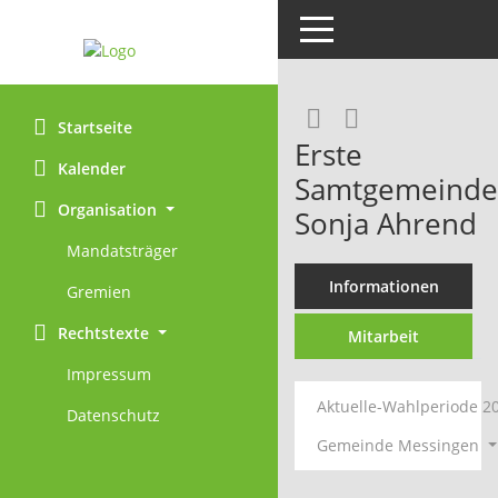
Toggle navigation
Rechercheaus
RSS-Feed
Startseite
Erste
Kalender
Samtgemeinde
Organisation
Sonja Ahrend
Mandatsträger
Informationen
Gremien
Rechtstexte
Mitarbeit
Impressum
Aktuelle-Wahlperiode 2
Datenschutz
Gemeinde Messingen