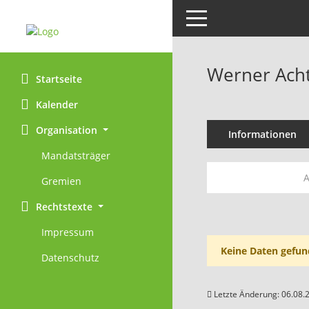
Toggle navigation
Werner Ach
Startseite
Kalender
Organisation
Informationen
Mandatsträger
A
Gremien
Rechtstexte
Impressum
Keine Daten gefun
Datenschutz
Letzte Änderung: 06.08.