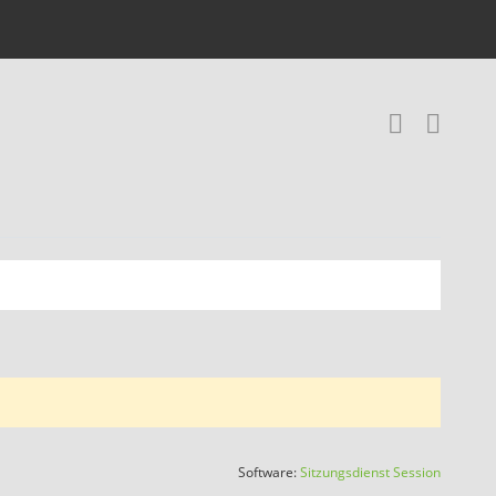
Recher
RSS-
(Wird in
Software:
Sitzungsdienst
Session