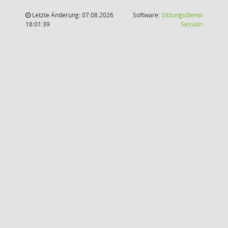
Letzte Änderung: 07.08.2026
Software:
Sitzungsdienst
(Wird in
18:01:39
Session