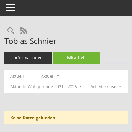
Toggle navigation
Rechercheauswahl
RSS-Feed
Tobias Schnier
Informationen
Mitarbeit
Aktuell
Aktuell
Aktuelle-Wahlperiode 2021 - 2026
Arbeitskreise
Keine Daten gefunden.