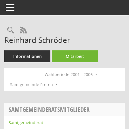
Toggle navigation
Rechercheauswahl
RSS-Feed
Reinhard Schröder
Informationen
Mitarbeit
Wahlperiode 2001 - 2006
Samtgemeinde Freren
SAMTGEMEINDERATSMITGLIEDER
Samtgemeinderat