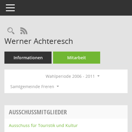
Toggle navigation
Rechercheauswahl
RSS-Feed
Werner Achteresch
Informationen
Mitarbeit
Wahlperiode 2006 - 2011
Samtgemeinde Freren
AUSSCHUSSMITGLIEDER
Ausschuss für Touristik und Kultur