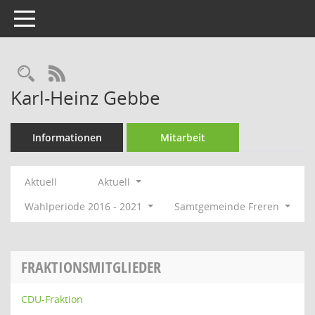
Toggle navigation
Rechercheauswahl
RSS-Feed
Karl-Heinz Gebbe
Informationen
Mitarbeit
Aktuell
Aktuell
Wahlperiode 2016 - 2021
Samtgemeinde Freren
FRAKTIONSMITGLIEDER
CDU-Fraktion