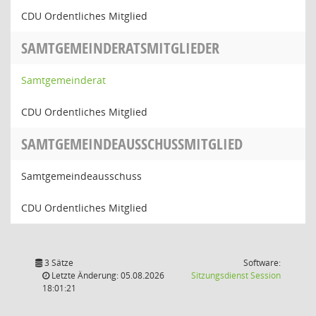
CDU Ordentliches Mitglied
SAMTGEMEINDERATSMITGLIEDER
Samtgemeinderat
CDU Ordentliches Mitglied
SAMTGEMEINDEAUSSCHUSSMITGLIED
Samtgemeindeausschuss
CDU Ordentliches Mitglied
3 Sätze
Software:
(Wird in
Letzte Änderung: 05.08.2026
Sitzungsdienst
Session
18:01:21