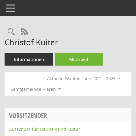
Toggle navigation
Rechercheauswahl
RSS-Feed
Christof Kuiter
Informationen
Mitarbeit
Aktuelle-Wahlperiode 2021 - 2026
Samtgemeinde Freren
VORSITZENDER
Ausschuss für Touristik und Kultur