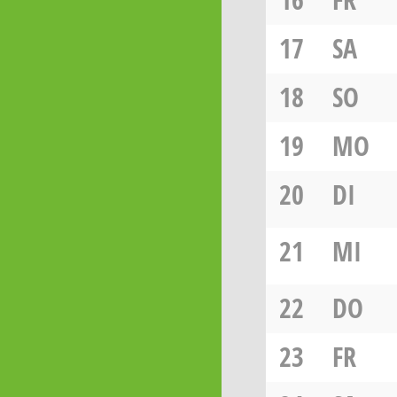
17
SA
18
SO
19
MO
20
DI
21
MI
22
DO
23
FR