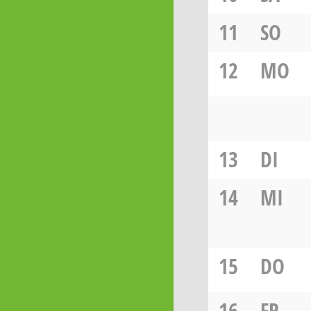
11
SO
12
MO
13
DI
14
MI
15
DO
16
FR