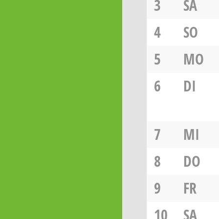
3
SA
4
SO
5
MO
6
DI
7
MI
8
DO
9
FR
10
SA