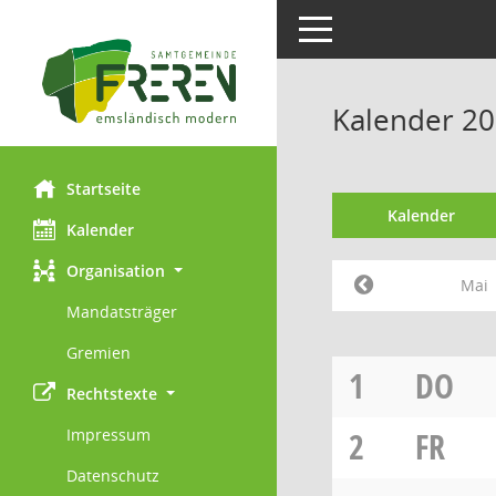
Toggle navigation
Kalender 20
Startseite
Kalender
Kalender
Organisation
Mai
Mandatsträger
Gremien
1
DO
Rechtstexte
Impressum
2
FR
Datenschutz