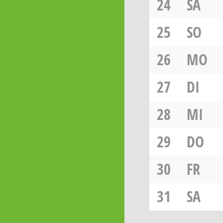
24
SA
25
SO
26
MO
27
DI
28
MI
29
DO
30
FR
31
SA