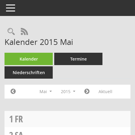
Toggle navigation
Rechercheauswahl
RSS-Feed
Kalender 2015 Mai
Kalender
Termine
Niederschriften
Mai
2015
Aktuell
1
FR