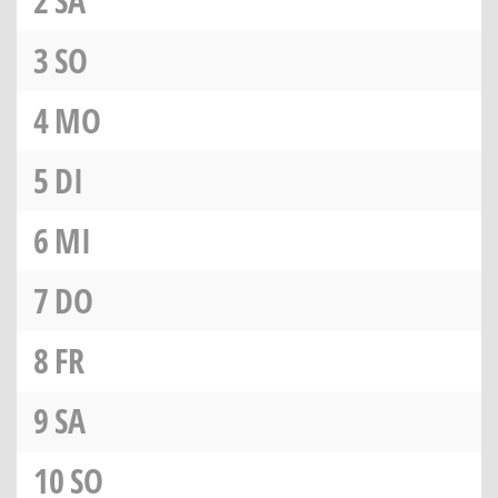
2
SA
3
SO
4
MO
5
DI
6
MI
7
DO
8
FR
9
SA
10
SO