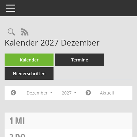
Toggle navigation
Rechercheauswahl
RSS-Feed
Kalender 2027 Dezember
Kalender
Termine
Niederschriften
Dezember
2027
Aktuell
1
MI