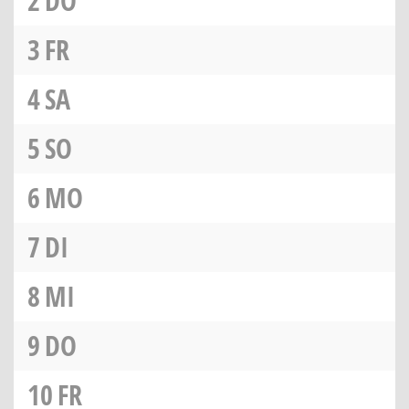
2
DO
3
FR
4
SA
5
SO
6
MO
7
DI
8
MI
9
DO
10
FR