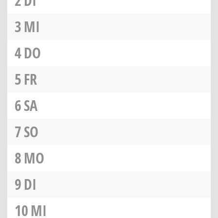
2
DI
3
MI
4
DO
5
FR
6
SA
7
SO
8
MO
9
DI
10
MI