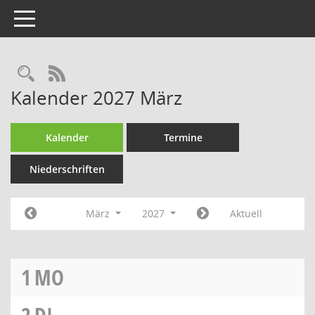
Toggle navigation
Rechercheauswahl
RSS-Feed
Kalender 2027 März
Kalender
Termine
Niederschriften
März
2027
Aktuell
1
MO