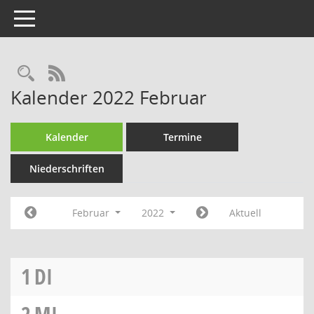
Toggle navigation
Rechercheauswahl
RSS-Feed
Kalender 2022 Februar
Kalender
Termine
Niederschriften
Februar
2022
Aktuell
1
DI