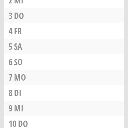
2
MI
3
DO
4
FR
5
SA
6
SO
7
MO
8
DI
9
MI
10
DO