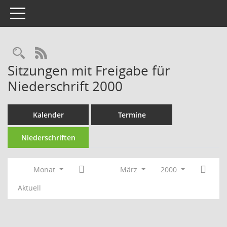
Toggle navigation
Rechercheauswahl
RSS-Feed
Sitzungen mit Freigabe für
Niederschrift 2000
Kalender
Termine
Niederschriften
Monat
März
2000
Aktuell