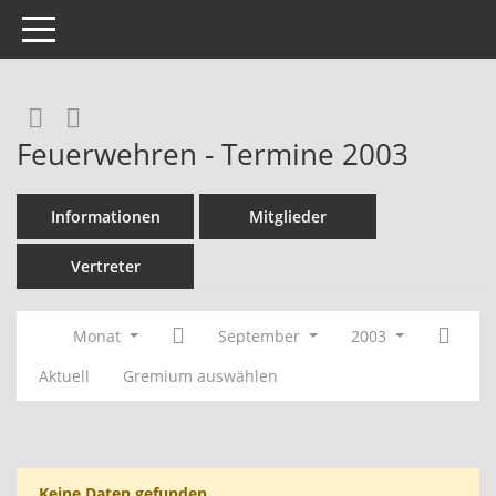
Toggle navigation
Rechercheauswahl
RSS-Feed
Feuerwehren - Termine 2003
Informationen
Mitglieder
Vertreter
Monat
September
2003
Aktuell
Gremium auswählen
Keine Daten gefunden.