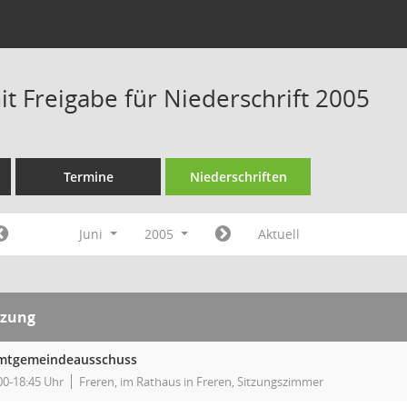
t Freigabe für Niederschrift 2005
Termine
Niederschriften
Juni
2005
Aktuell
tzung
mtgemeindeausschuss
00-18:45 Uhr
Freren, im Rathaus in Freren, Sitzungszimmer