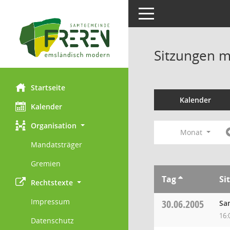
Toggle navigation
Sitzungen mi
Startseite
Kalender
Kalender
Organisation
Monat
Mandatsträger
Gremien
Tag
Si
Rechtstexte
Impressum
30.06.2005
Sa
16:
Datenschutz