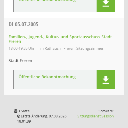
DI
05.07.2005
Familien-, Jugend-, Kultur- und Sportausschuss Stadt
Freren
18:00-19:35 Uhr
im Rathaus in Freren, Sitzungszimmer,
Stadt Freren
Öffentliche Bekanntmachung
3 Sätze
Software:
(Wird in
Letzte Änderung: 07.08.2026
Sitzungsdienst
Session
18:01:39