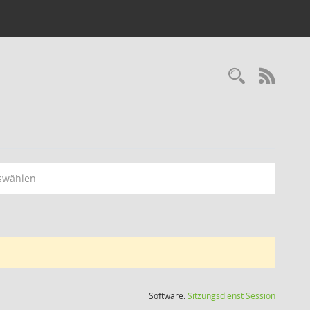
Recherc
RSS-
swählen
(Wird in
Software:
Sitzungsdienst
Session