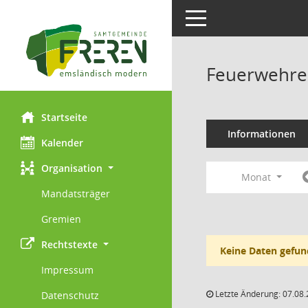
Toggle navigation
Feuerwehre
Startseite
Informationen
Kalender
Organisation
Monat
Mandatsträger
Gremien
Rechtstexte
Keine Daten gefun
Impressum
Letzte Änderung: 07.08.
Datenschutz