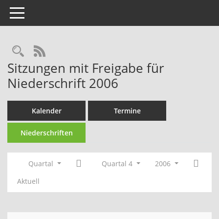
Toggle navigation
Rechercheauswahl
RSS-Feed
Sitzungen mit Freigabe für
Niederschrift 2006
Kalender
Termine
Niederschriften
Quartal
Quartal 4
2006
Aktuell