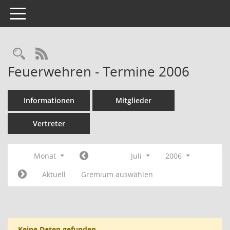
Toggle navigation
Rechercheauswahl
RSS-Feed
Feuerwehren - Termine 2006
Informationen
Mitglieder
Vertreter
Monat
Juli
2006
Aktuell
Gremium auswählen
Keine Daten gefunden.