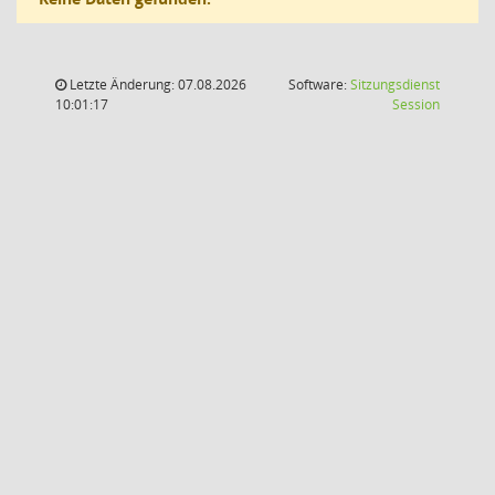
Letzte Änderung: 07.08.2026
Software:
Sitzungsdienst
(Wird in
10:01:17
Session