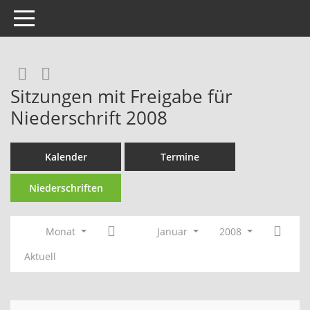
Toggle navigation
Rechercheauswahl
RSS-Feed
Sitzungen mit Freigabe für
Niederschrift 2008
Kalender
Termine
Niederschriften
Monat
Januar
2008
Aktuell