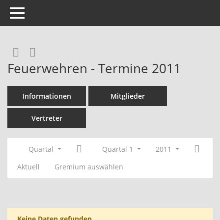
Toggle navigation
Rechercheauswahl
RSS-Feed
Feuerwehren - Termine 2011
Informationen
Mitglieder
Vertreter
Quartal
Quartal 1
2011
Aktuell
Gremium auswählen
Keine Daten gefunden.