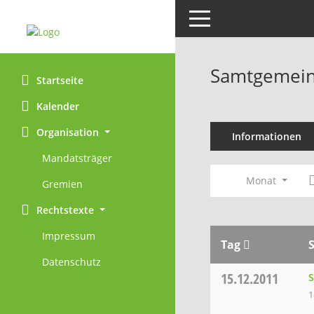
Toggle navigation
Samtgemein
Startseite
Kalender
Organisation
Informationen
Mandatsträger
Monat
Gremien
Rechtstexte
Impressum
Tag
Datenschutz
15.12.2011
1