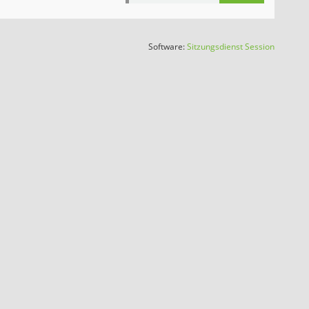
(Wird in
Software:
Sitzungsdienst
Session