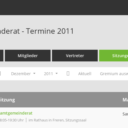
derat - Termine 2011
Mitglieder
Vertreter
Sitzung
Dezember
2011
Aktuell
Gremium aus
Sitzung
M
Samtgemeinderat
Sa
8:05-19:30 Uhr
im Rathaus in Freren, Sitzungssaal