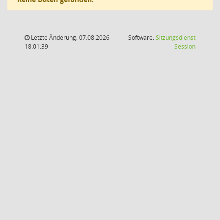
Letzte Änderung: 07.08.2026
Software:
Sitzungsdienst
(Wird in
18:01:39
Session