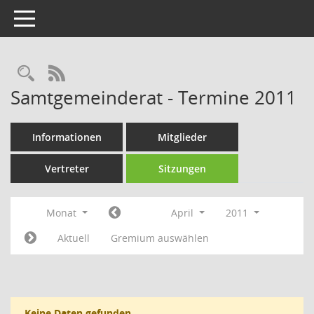
Toggle navigation
Rechercheauswahl
RSS-Feed
Samtgemeinderat - Termine 2011
Informationen
Mitglieder
Vertreter
Sitzungen
Monat
April
2011
Aktuell
Gremium auswählen
Keine Daten gefunden.