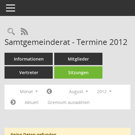
Toggle navigation
Rechercheauswahl
RSS-Feed
Samtgemeinderat - Termine 2012
Informationen
Mitglieder
Vertreter
Sitzungen
Monat
August
2012
Aktuell
Gremium auswählen
Keine Daten gefunden.