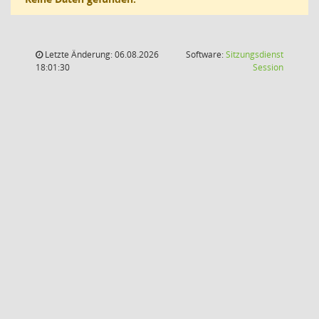
Letzte Änderung: 06.08.2026
Software:
Sitzungsdienst
(Wird in
18:01:30
Session