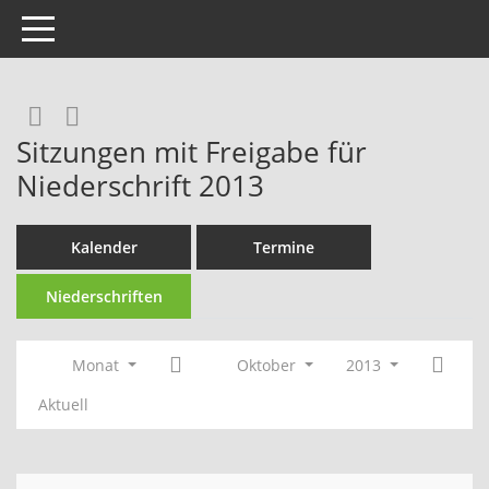
Toggle navigation
Rechercheauswahl
RSS-Feed
Sitzungen mit Freigabe für
Niederschrift 2013
Kalender
Termine
Niederschriften
Monat
Oktober
2013
Aktuell