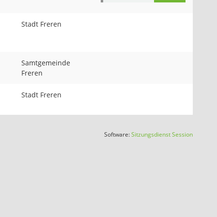
Stadt Freren
Samtgemeinde
Freren
Stadt Freren
(Wird in
Software:
Sitzungsdienst
Session