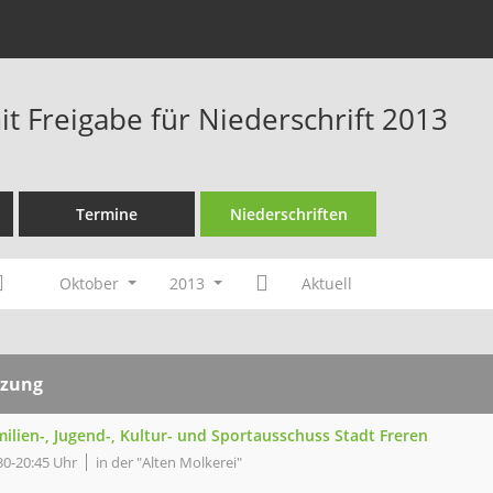
t Freigabe für Niederschrift 2013
Termine
Niederschriften
Oktober
2013
Aktuell
tzung
ilien-, Jugend-, Kultur- und Sportausschuss Stadt Freren
30-20:45 Uhr
in der "Alten Molkerei"