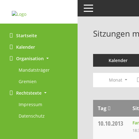
Toggle navigation
Sitzungen mi
Startseite
Kalender
Organisation
Kalender
Mandatsträger
Monat
Gremien
Rechtstexte
Impressum
Tag
Si
Datenschutz
10.10.2013
Fam
18: