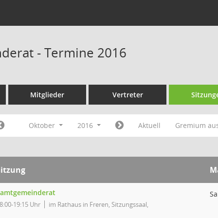
derat - Termine 2016
Mitglieder
Vertreter
Sitzung
Oktober
2016
Aktuell
Gremium au
Sitzung
M
Samtgemeinderat
Sa
8:00-19:15 Uhr
im Rathaus in Freren, Sitzungssaal,