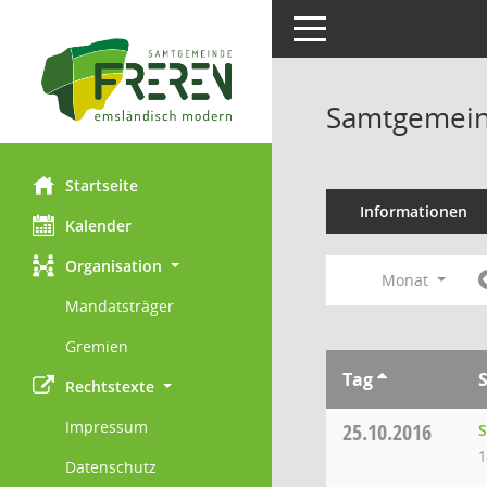
Toggle navigation
Samtgemein
Startseite
Informationen
Kalender
Organisation
Monat
Mandatsträger
Gremien
Tag
Rechtstexte
Impressum
25.10.2016
1
Datenschutz