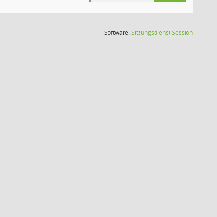
(Wird in
Software:
Sitzungsdienst
Session