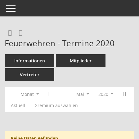
Toggle navigation
Rechercheauswahl
RSS-Feed
Feuerwehren - Termine 2020
Informationen
Mitglieder
Vertreter
Monat
Mai
2020
Aktuell
Gremium auswählen
Keine Daten gefunden.