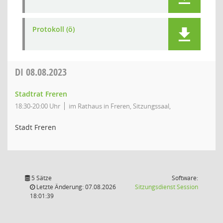
Protokoll (ö)
DI
08.08.2023
Stadtrat Freren
18:30-20:00 Uhr
im Rathaus in Freren, Sitzungssaal,
Stadt Freren
5 Sätze
Software:
(Wird in
Letzte Änderung: 07.08.2026
Sitzungsdienst
Session
18:01:39