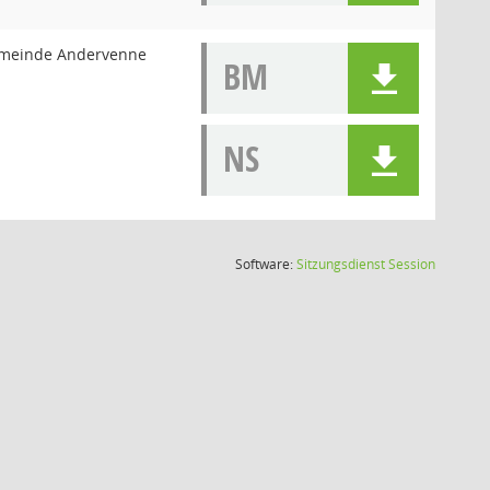
meinde Andervenne
BM
NS
(Wird in
Software:
Sitzungsdienst
Session