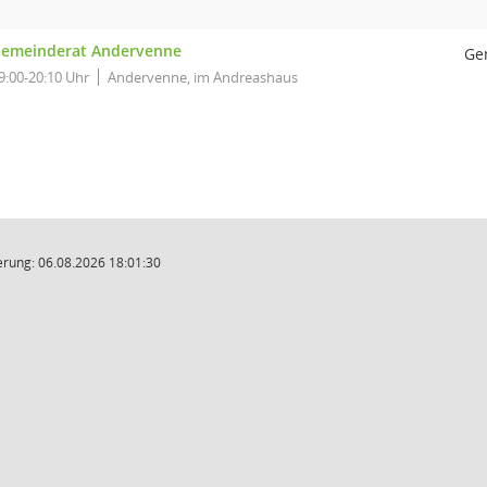
emeinderat Andervenne
Ge
9:00-20:10 Uhr
Andervenne, im Andreashaus
rung: 06.08.2026 18:01:30