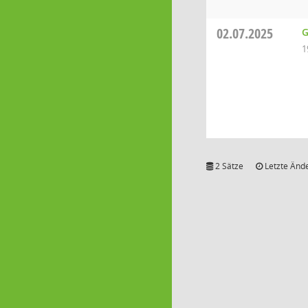
02.07.2025
G
1
2 Sätze
Letzte Ände