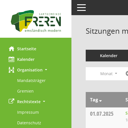
Toggle navigation
Sitzungen mi
Startseite
Kalender
Kalender
Organisation
Monat
Mandatsträger
Gremien
Tag
S
Rechtstexte
Impressum
01.07.2025
S
1
Datenschutz