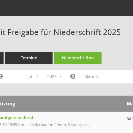
t Freigabe für Niederschrift 2025
Termine
Niederschriften
Juli
2025
Aktuell
itzung
M
amtgemeinderat
Sa
8:30-19:35 Uhr
im Rathaus in Freren, Sitzungssaal,