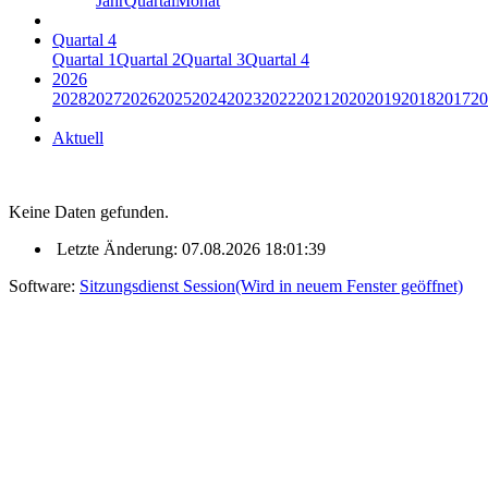
Jahr
Quartal
Monat
Quartal 4
Quartal 1
Quartal 2
Quartal 3
Quartal 4
2026
2028
2027
2026
2025
2024
2023
2022
2021
2020
2019
2018
2017
20
Aktuell
Keine Daten gefunden.
Letzte Änderung: 07.08.2026 18:01:39
Software:
Sitzungsdienst
Session
(Wird in neuem Fenster geöffnet)