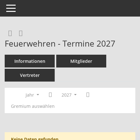
Toggle navigation
Rechercheauswahl
RSS-Feed
Feuerwehren - Termine 2027
Informationen
Mitglieder
Vertreter
Jahr
2027
Gremium auswählen
Keine Daten gefunden.