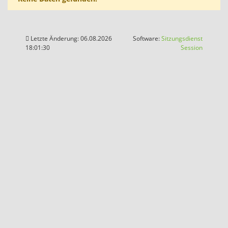
Letzte Änderung: 06.08.2026
Software:
Sitzungsdienst
(Wird in
18:01:30
Session