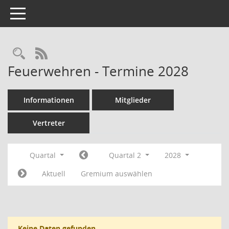
Toggle navigation
Rechercheauswahl
RSS-Feed
Feuerwehren - Termine 2028
Informationen
Mitglieder
Vertreter
Quartal
Quartal 2
2028
Aktuell
Gremium auswählen
Keine Daten gefunden.