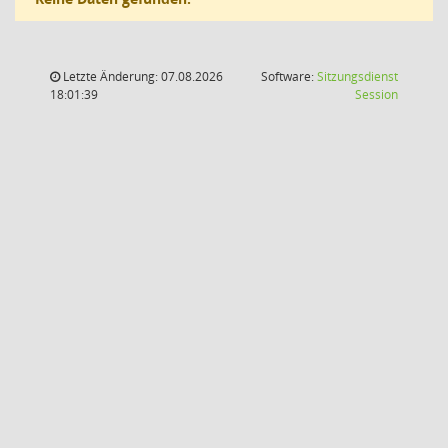
Letzte Änderung: 07.08.2026
Software:
Sitzungsdienst
(Wird in
18:01:39
Session