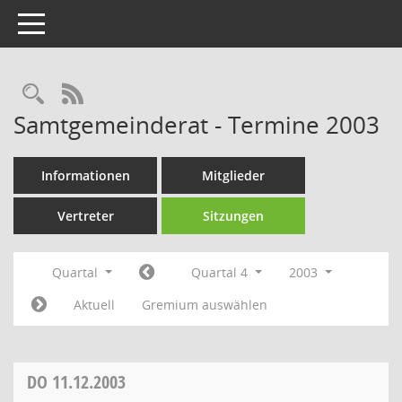
Toggle navigation
Rechercheauswahl
RSS-Feed
Samtgemeinderat - Termine 2003
Informationen
Mitglieder
Vertreter
Sitzungen
Quartal
Quartal 4
2003
Aktuell
Gremium auswählen
DO
11.12.2003