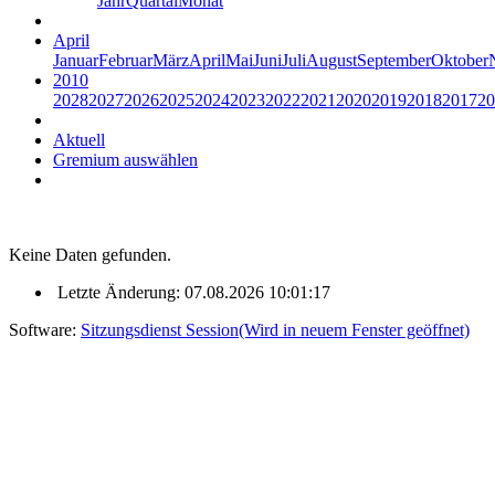
Jahr
Quartal
Monat
April
Januar
Februar
März
April
Mai
Juni
Juli
August
September
Oktober
2010
2028
2027
2026
2025
2024
2023
2022
2021
2020
2019
2018
2017
20
Aktuell
Gremium auswählen
Keine Daten gefunden.
Letzte Änderung: 07.08.2026 10:01:17
Software:
Sitzungsdienst
Session
(Wird in neuem Fenster geöffnet)