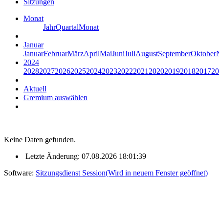
Sitzungen
Monat
Jahr
Quartal
Monat
Januar
Januar
Februar
März
April
Mai
Juni
Juli
August
September
Oktober
2024
2028
2027
2026
2025
2024
2023
2022
2021
2020
2019
2018
2017
20
Aktuell
Gremium auswählen
Keine Daten gefunden.
Letzte Änderung: 07.08.2026 18:01:39
Software:
Sitzungsdienst
Session
(Wird in neuem Fenster geöffnet)