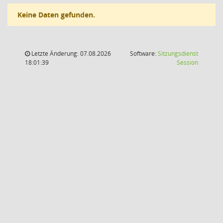
Keine Daten gefunden.
Letzte Änderung: 07.08.2026
Software:
Sitzungsdienst
(Wird in
18:01:39
Session