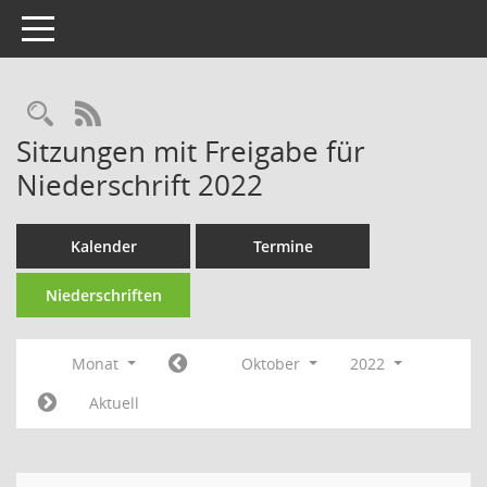
Toggle navigation
Rechercheauswahl
RSS-Feed
Sitzungen mit Freigabe für
Niederschrift 2022
Kalender
Termine
Niederschriften
Monat
Oktober
2022
Aktuell