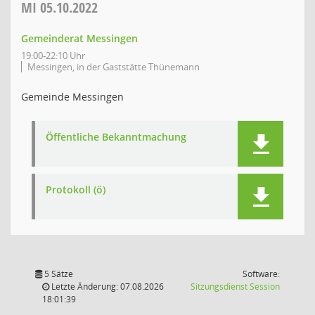
MI
05.10.2022
Gemeinderat Messingen
19:00-22:10 Uhr
Messingen, in der Gaststätte Thünemann
Gemeinde Messingen
Öffentliche Bekanntmachung
Protokoll (ö)
5 Sätze
Software:
(Wird in
Letzte Änderung: 07.08.2026
Sitzungsdienst
Session
18:01:39