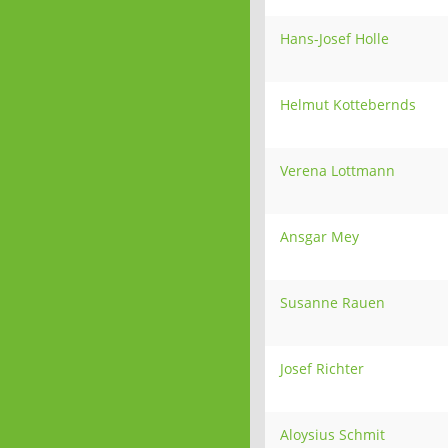
Hans-Josef Holle
Helmut Kottebernds
Verena Lottmann
Ansgar Mey
Susanne Rauen
Josef Richter
Aloysius Schmit