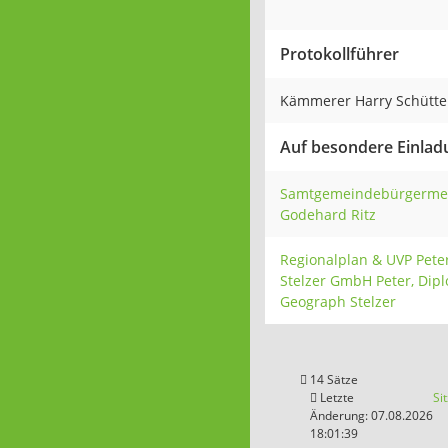
Protokollführer
Kämmerer Harry Schütt
Auf besondere Einlad
Samtgemeindebürgermei
Godehard Ritz
Regionalplan & UVP Pete
Stelzer GmbH Peter, Dip
Geograph Stelzer
14 Sätze
Letzte
Si
Änderung: 07.08.2026
18:01:39