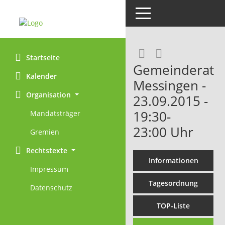
Toggle navigation
Rechercheaus
RSS-Feed
Startseite
Gemeinderat
Kalender
Messingen -
Organisation
23.09.2015 -
19:30-
Mandatsträger
23:00 Uhr
Gremien
Rechtstexte
Informationen
Impressum
Tagesordnung
Datenschutz
TOP-Liste