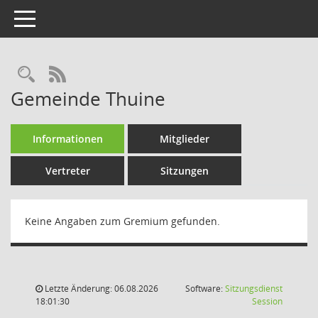
Toggle navigation
Rechercheauswahl
RSS-Feed
Gemeinde Thuine
Informationen
Mitglieder
Vertreter
Sitzungen
Keine Angaben zum Gremium gefunden.
Letzte Änderung: 06.08.2026
Software:
Sitzungsdienst
(Wird in
18:01:30
Session