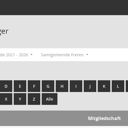
ger
ode 2021 - 2026
Samtgemeinde Freren
D
E
F
G
H
I
J
K
L
X
Y
Z
Alle
Mitgliedschaft