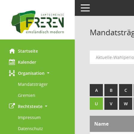
Toggle navigation
Mandatsträ
Startseite
Aktuelle-Wahlperi
Kalender
Organisation
Mandatsträger
A
B
C
Gremien
U
V
W
Rechtstexte
Impressum
Name
Datenschutz