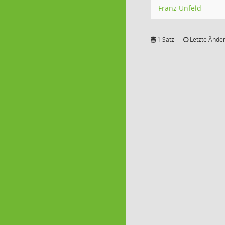
Franz Unfeld
1 Satz
Letzte Änder