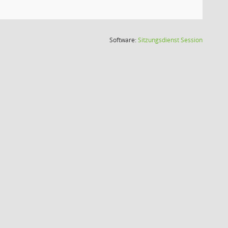
(Wird in
Software:
Sitzungsdienst
Session