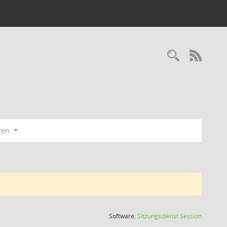
Recherc
RSS-
ten
(Wird in
Software:
Sitzungsdienst
Session