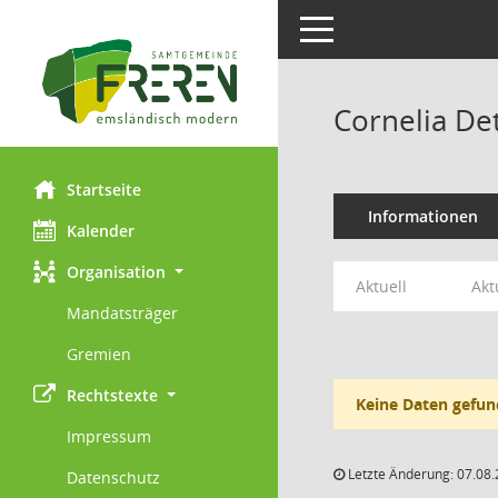
Toggle navigation
Cornelia D
Startseite
Informationen
Kalender
Organisation
Aktuell
Akt
Mandatsträger
Gremien
Rechtstexte
Keine Daten gefun
Impressum
Letzte Änderung: 07.08.
Datenschutz