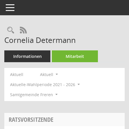
Toggle navigation
Rechercheauswahl
RSS-Feed
Cornelia Determann
Informationen
Mitarbeit
Aktuell
Aktuell
Aktuelle-Wahlperiode 2021 - 2026
Samtgemeinde Freren
RATSVORSITZENDE