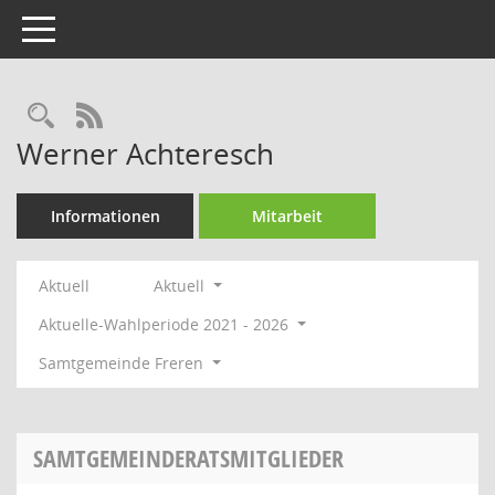
Toggle navigation
Rechercheauswahl
RSS-Feed
Werner Achteresch
Informationen
Mitarbeit
Aktuell
Aktuell
Aktuelle-Wahlperiode 2021 - 2026
Samtgemeinde Freren
SAMTGEMEINDERATSMITGLIEDER