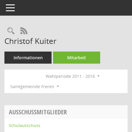
Toggle navigation
Rechercheauswahl
RSS-Feed
Christof Kuiter
Informationen
Mitarbeit
Wahlperiode 2011 - 2016
Samtgemeinde Freren
AUSSCHUSSMITGLIEDER
Schulausschuss