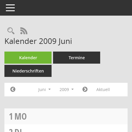
Toggle navigation
Rechercheauswahl
RSS-Feed
Kalender 2009 Juni
Kalender
Termine
Niederschriften
Juni
2009
Aktuell
1
MO