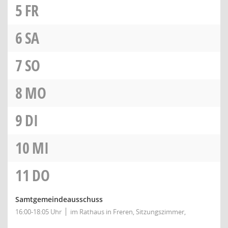
5
FR
6
SA
7
SO
8
MO
9
DI
10
MI
11
DO
Samtgemeindeausschuss
16:00-18:05 Uhr
im Rathaus in Freren, Sitzungszimmer,