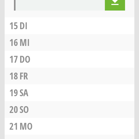
15
DI
16
MI
17
DO
18
FR
19
SA
20
SO
21
MO