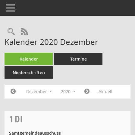
Toggle navigation
Rechercheauswahl
RSS-Feed
Kalender 2020 Dezember
Kalender
Termine
Niederschriften
Dezember
2020
Aktuell
1
DI
Samtgemeindeausschuss