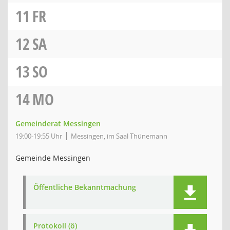
11
FR
12
SA
13
SO
14
MO
Gemeinderat Messingen
19:00-19:55 Uhr
Messingen, im Saal Thünemann
Gemeinde Messingen
Öffentliche Bekanntmachung
Protokoll (ö)