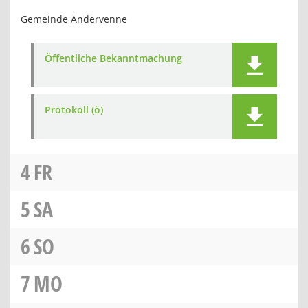
Gemeinde Andervenne
Öffentliche Bekanntmachung
Protokoll (ö)
4
FR
5
SA
6
SO
7
MO